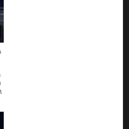
熟
排
却
法