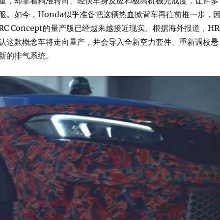
量，却靠着精准转向、轻快车身反应和极高机械完成度，让许多
服。如今，Honda似乎准备把这辆热血掀背车再往前推一步，
e R HRC Concept的量产版已经越来越接近现实。根据海外报道，HR
认这款概念车将走向量产，并会导入全新空力套件、重新调校悬
新的排气系统。