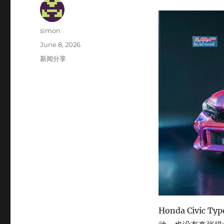
Author
simon
Posted
June 8, 2026
on
Categories
新闻分享
Honda Civi