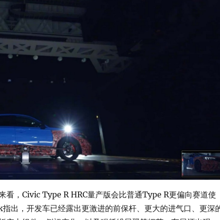
，Civic Type R HRC量产版会比普通Type R更偏向赛道使
Track指出，开发车已经露出更激进的前保杆、更大的进气口、更深