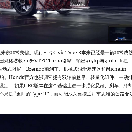
迷来说非常关键。现行FL5 Civic Type R本来已经是一辆非常成
格搭载2.0升VTEC Turbo引擎，输出315hp与310lb-ft扭
动式阻尼、Brembo前刹车、机械式限滑差速器和Michelin
t 4 S轮胎。Honda官方也强调它拥有双轴前悬吊、轻量化组件、主动
设定。 如果HRC版本在这个基础上进一步强化悬吊、刹车、冷
不只是“更帅的Type R”，而可能成为更接近厂车思维的公路合