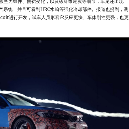
板空力组件、侧裙变化，以及碳纤维尾翼等细节，车尾还出现
三出排气系统，并且可看到HRC水箱等强化冷却部件。报道也提到，测
 Circuit进行开发，试车人员形容它反应更快、车体刚性更强，也更