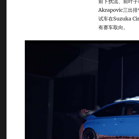
前下扰流、前叶子
Akrapovic
试车在Suzuka
有赛车取向。