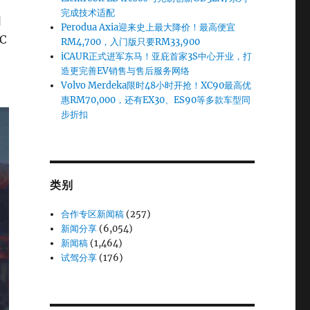
完成技术适配
因
Perodua Axia迎来史上最大降价！最高便宜
C
RM4,700，入门版只要RM33,900
iCAUR正式进军东马！亚庇首家3S中心开业，打
造更完善EV销售与售后服务网络
Volvo Merdeka限时48小时开抢！XC90最高优
惠RM70,000，还有EX30、ES90等多款车型同
步折扣
类别
合作专区新闻稿
(257)
新闻分享
(6,054)
新闻稿
(1,464)
试驾分享
(176)