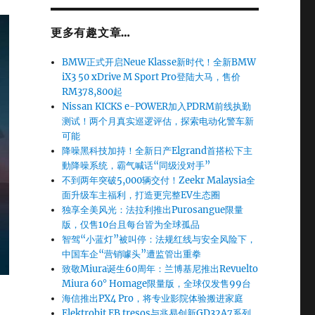
更多有趣文章…
BMW正式开启Neue Klasse新时代！全新BMW
iX3 50 xDrive M Sport Pro登陆大马，售价
RM378,800起
Nissan KICKS e-POWER加入PDRM前线执勤
测试！两个月真实巡逻评估，探索电动化警车新
可能
降噪黑科技加持！全新日产Elgrand首搭松下主
動降噪系统，霸气喊话“同级没对手”
不到两年突破5,000辆交付！Zeekr Malaysia全
面升级车主福利，打造更完整EV生态圈
独享全美风光：法拉利推出Purosangue限量
版，仅售10台且每台皆为全球孤品
智驾“小蓝灯”被叫停：法规红线与安全风险下，
中国车企“营销噱头”遭监管出重拳
致敬Miura诞生60周年：兰博基尼推出Revuelto
Miura 60° Homage限量版，全球仅发售99台
海信推出PX4 Pro，将专业影院体验搬进家庭
Elektrobit EB tresos与兆易创新GD32A7系列