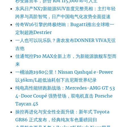
秒变露营车，折合 RM 115,000 即可入主
东风日产NX7新能源SUV首度完整亮相：主打年轻
跨界与高阶智驾，日产中国电气化攻势全面提速
传奇W16引擎的终极绝响：Bugatti推出全球唯一
定制超跑Destrier
一人也可以玩乐队？唐农发布DONNER VIVA无弦
吉他
佳通驾控P10 MAX全新上市，为新能源旗舰车型而
来
一桶油跑1980公里！Nissan Qashqai e-Power
以36km/L超低油耗创下吉尼斯世界纪录
纯电高性能轿跑新战场：Mercedes-AMG GT 53
4-Door Coupé 强势登场，双电机直击 Porsche
Taycan 4S
操控再进化与安全性全面升级：新年式 Toyota
GR86 正式发布，经典纯灰车色重磅回归