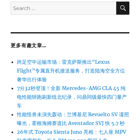
SE
Search
for:
更多有趣文章…
跨足空中运输市场：雷克萨斯推出“Lexus
Flight”专属直升机接送服务，打造陆海空全方位
奢华出行体验
7分32秒登顶！全新 Mercedes-AMG CLA 45 纯
电性能轿跑刷新纽北纪录，问鼎同级最快四门量产
车
性能怪兽未演先轰动：兰博基尼 Revuelto SV 谍照
曝光，霍根海姆赛道比 Aventador SVJ 快 5.7 秒
26年式 Toyota Sienta Juno 亮相：七人座 MPV