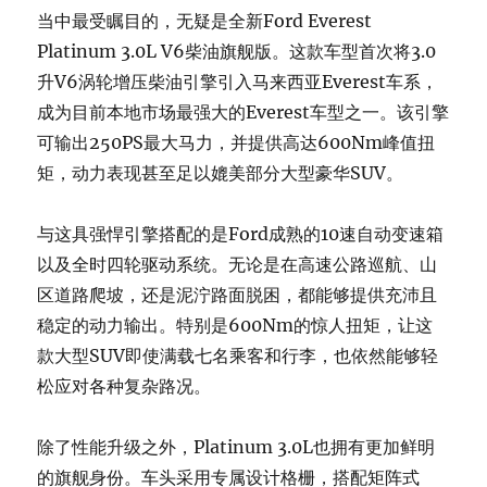
当中最受瞩目的，无疑是全新Ford Everest
Platinum 3.0L V6柴油旗舰版。这款车型首次将3.0
升V6涡轮增压柴油引擎引入马来西亚Everest车系，
成为目前本地市场最强大的Everest车型之一。该引擎
可输出250PS最大马力，并提供高达600Nm峰值扭
矩，动力表现甚至足以媲美部分大型豪华SUV。
与这具强悍引擎搭配的是Ford成熟的10速自动变速箱
以及全时四轮驱动系统。无论是在高速公路巡航、山
区道路爬坡，还是泥泞路面脱困，都能够提供充沛且
稳定的动力输出。特别是600Nm的惊人扭矩，让这
款大型SUV即使满载七名乘客和行李，也依然能够轻
松应对各种复杂路况。
除了性能升级之外，Platinum 3.0L也拥有更加鲜明
的旗舰身份。车头采用专属设计格栅，搭配矩阵式