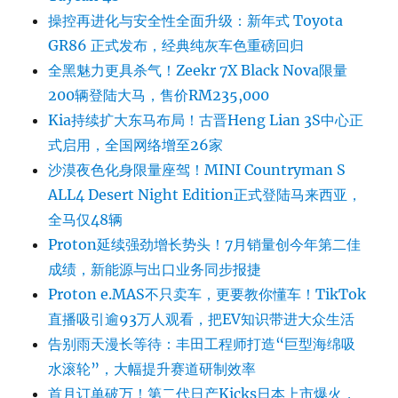
操控再进化与安全性全面升级：新年式 Toyota
GR86 正式发布，经典纯灰车色重磅回归
全黑魅力更具杀气！Zeekr 7X Black Nova限量
200辆登陆大马，售价RM235,000
Kia持续扩大东马布局！古晋Heng Lian 3S中心正
式启用，全国网络增至26家
沙漠夜色化身限量座驾！MINI Countryman S
ALL4 Desert Night Edition正式登陆马来西亚，
全马仅48辆
Proton延续强劲增长势头！7月销量创今年第二佳
成绩，新能源与出口业务同步报捷
Proton e.MAS不只卖车，更要教你懂车！TikTok
直播吸引逾93万人观看，把EV知识带进大众生活
告别雨天漫长等待：丰田工程师打造“巨型海绵吸
水滚轮”，大幅提升赛道研制效率
首月订单破万！第二代日产Kicks日本上市爆火，