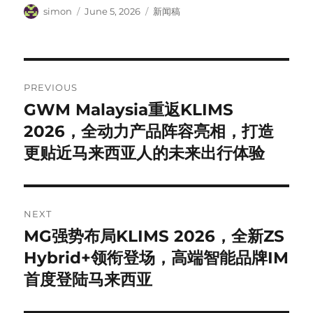
Author
Posted
Categories
simon
June 5, 2026
新闻稿
on
Post
PREVIOUS
navigation
GWM Malaysia重返KLIMS
Previous
post:
2026，全动力产品阵容亮相，打造
更贴近马来西亚人的未来出行体验
NEXT
MG强势布局KLIMS 2026，全新ZS
Next
post:
Hybrid+领衔登场，高端智能品牌IM
首度登陆马来西亚