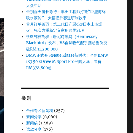
大众生活
告别雨天漫长等待：丰田工程师打造“巨型海绵
吸水滚轮”，大幅提升赛道研制效率
首月订单破万！第二代日产Kicks日本上市爆
火，凭实力重新定义家用跨界SUV
致敬纯粹驾驭：轩尼诗黑鸟（Hennessey
Blackbird）发布，V8自然吸气配手挡起售价突
破RM 11,200,000
BMW正式开启Neue Klasse新时代！全新BMW
iX3 50 xDrive M Sport Pro登陆大马，售价
RM378,800起
类别
合作专区新闻稿
(257)
新闻分享
(6,060)
新闻稿
(1,469)
试驾分享
(176)