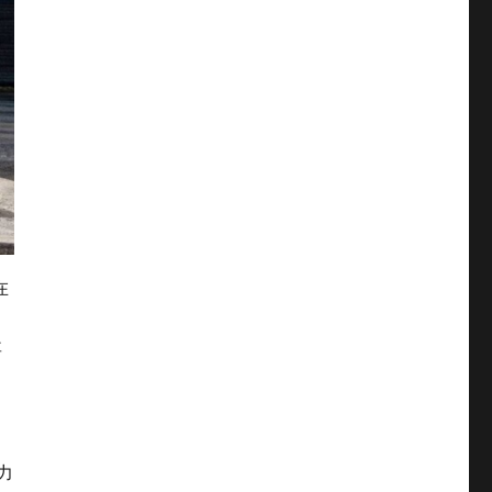
在
要
力