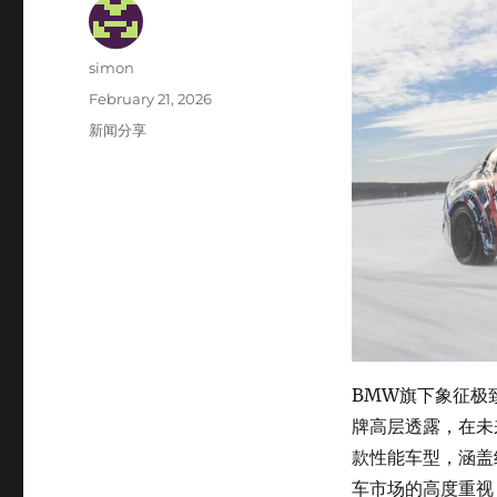
Author
simon
Posted
February 21, 2026
on
Categories
新闻分享
BMW旗下象征极
牌高层透露，在未
款性能车型，涵盖纯
车市场的高度重视