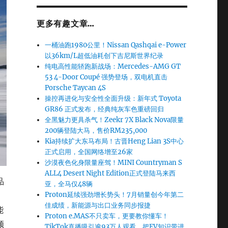
更多有趣文章…
一桶油跑1980公里！Nissan Qashqai e-Power
以36km/L超低油耗创下吉尼斯世界纪录
纯电高性能轿跑新战场：Mercedes-AMG GT
53 4-Door Coupé 强势登场，双电机直击
Porsche Taycan 4S
操控再进化与安全性全面升级：新年式 Toyota
GR86 正式发布，经典纯灰车色重磅回归
全黑魅力更具杀气！Zeekr 7X Black Nova限量
200辆登陆大马，售价RM235,000
Kia持续扩大东马布局！古晋Heng Lian 3S中心
正式启用，全国网络增至26家
沙漠夜色化身限量座驾！MINI Countryman S
ALL4 Desert Night Edition正式登陆马来西
品
亚，全马仅48辆
Proton延续强劲增长势头！7月销量创今年第二
佳成绩，新能源与出口业务同步报捷
能
Proton e.MAS不只卖车，更要教你懂车！
领
TikTok直播吸引逾93万人观看，把EV知识带进