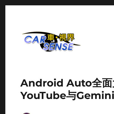
爱车分享平台
Carsense.my
Android Auto
YouTube与Gemi