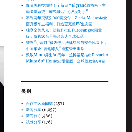
降噪黑科技加持！全新日产Elgrand首搭松下主
動降噪系统，霸气喊话“同级没对手”
不到两年突破5,000辆交付！Zeekr Malaysia全
面升级车主福利，打造更完整EV生态圈
独享全美风光：法拉利推出Purosangue限量
版，仅售10台且每台皆为全球孤品
智驾“小蓝灯”被叫停：法规红线与安全风险下，
中国车企“营销噱头”遭监管出重拳
致敬Miura诞生60周年：兰博基尼推出Revuelto
Miura 60° Homage限量版，全球仅发售99台
类别
合作专区新闻稿
(257)
新闻分享
(6,057)
新闻稿
(1,466)
试驾分享
(176)