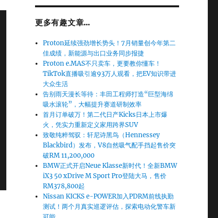
更多有趣文章…
Proton延续强劲增长势头！7月销量创今年第二
佳成绩，新能源与出口业务同步报捷
Proton e.MAS不只卖车，更要教你懂车！
TikTok直播吸引逾93万人观看，把EV知识带进
大众生活
告别雨天漫长等待：丰田工程师打造“巨型海绵
吸水滚轮”，大幅提升赛道研制效率
首月订单破万！第二代日产Kicks日本上市爆
火，凭实力重新定义家用跨界SUV
致敬纯粹驾驭：轩尼诗黑鸟（Hennessey
Blackbird）发布，V8自然吸气配手挡起售价突
破RM 11,200,000
BMW正式开启Neue Klasse新时代！全新BMW
iX3 50 xDrive M Sport Pro登陆大马，售价
RM378,800起
Nissan KICKS e-POWER加入PDRM前线执勤
测试！两个月真实巡逻评估，探索电动化警车新
可能