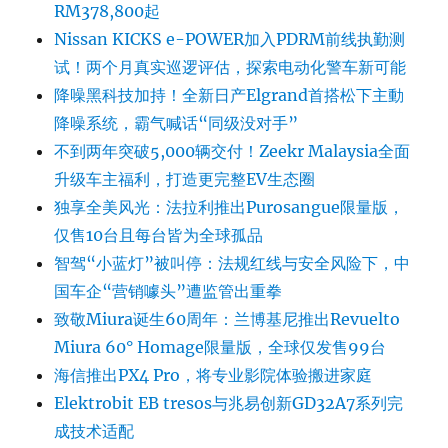
RM378,800起
Nissan KICKS e-POWER加入PDRM前线执勤测
试！两个月真实巡逻评估，探索电动化警车新可能
降噪黑科技加持！全新日产Elgrand首搭松下主動
降噪系统，霸气喊话“同级没对手”
不到两年突破5,000辆交付！Zeekr Malaysia全面
升级车主福利，打造更完整EV生态圈
独享全美风光：法拉利推出Purosangue限量版，
仅售10台且每台皆为全球孤品
智驾“小蓝灯”被叫停：法规红线与安全风险下，中
国车企“营销噱头”遭监管出重拳
致敬Miura诞生60周年：兰博基尼推出Revuelto
Miura 60° Homage限量版，全球仅发售99台
海信推出PX4 Pro，将专业影院体验搬进家庭
Elektrobit EB tresos与兆易创新GD32A7系列完
成技术适配