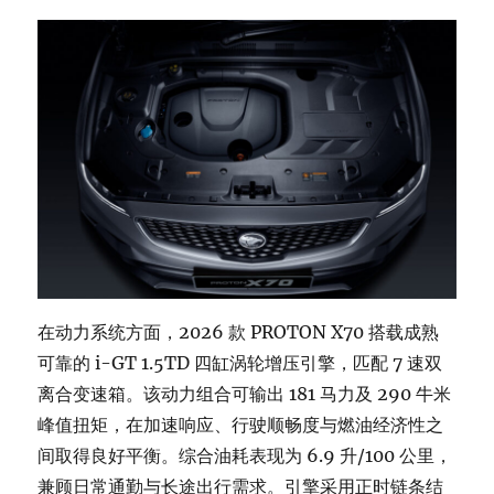
在动力系统方面，2026 款 PROTON X70 搭载成熟
可靠的 i-GT 1.5TD 四缸涡轮增压引擎，匹配 7 速双
离合变速箱。该动力组合可输出 181 马力及 290 牛米
峰值扭矩，在加速响应、行驶顺畅度与燃油经济性之
间取得良好平衡。综合油耗表现为 6.9 升/100 公里，
兼顾日常通勤与长途出行需求。引擎采用正时链条结