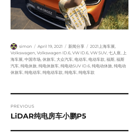
Author
Posted
Categories
Tags
simon
April 19, 2021
新闻分享
2021上海车展
,
on
Volkswagen
,
Volkswagen ID.6
,
VW ID.6
,
VW SUV
,
七人座
,
上
海车展
,
中国市场
,
休旅车
,
大众汽车
,
电动车
,
电动车款
,
福斯
,
福斯
汽车
,
纯电休旅
,
纯电休旅车
,
纯电动SUV ID.6
,
纯电动休旅
,
纯电动
休旅车
,
纯电动车
,
纯电动车款
,
纯电车
,
纯电车款
Post
PREVIOUS
navigation
LiDAR纯电房车小鹏P5
Previous
post: