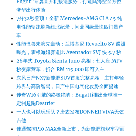
Flight”专属直升机接送服务，打造陆海空全方位
奢华出行体验
7分32秒登顶！全新 Mercedes-AMG CLA 45 纯
电性能轿跑刷新纽北纪录，问鼎同级最快四门量产
车
性能怪兽未演先轰动：兰博基尼 Revuelto SV 谍照
曝光，霍根海姆赛道比 Aventador SVJ 快 5.7 秒
26年式 Toyota Sienta Juno 亮相：七人座 MPV
秒变露营车，折合 RM 115,000 即可入主
东风日产NX7新能源SUV首度完整亮相：主打年轻
跨界与高阶智驾，日产中国电气化攻势全面提速
传奇W16引擎的终极绝响：Bugatti推出全球唯一
定制超跑Destrier
一人也可以玩乐队？唐农发布DONNER VIVA无弦
吉他
佳通驾控P10 MAX全新上市，为新能源旗舰车型而