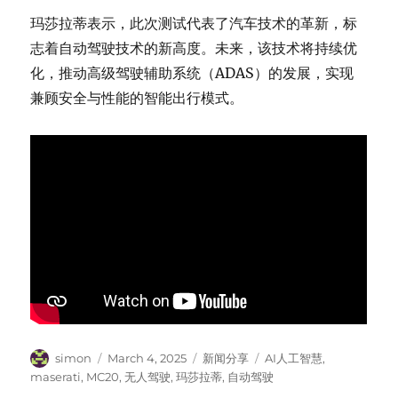
玛莎拉蒂表示，此次测试代表了汽车技术的革新，标
志着自动驾驶技术的新高度。未来，该技术将持续优
化，推动高级驾驶辅助系统（ADAS）的发展，实现
兼顾安全与性能的智能出行模式。
Author
Posted
Categories
Tags
simon
March 4, 2025
新闻分享
AI人工智慧
,
on
maserati
,
MC20
,
无人驾驶
,
玛莎拉蒂
,
自动驾驶