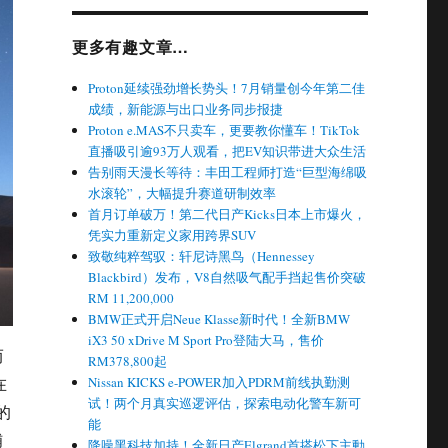
更多有趣文章…
Proton延续强劲增长势头！7月销量创今年第二佳
成绩，新能源与出口业务同步报捷
Proton e.MAS不只卖车，更要教你懂车！TikTok
直播吸引逾93万人观看，把EV知识带进大众生活
告别雨天漫长等待：丰田工程师打造“巨型海绵吸
水滚轮”，大幅提升赛道研制效率
首月订单破万！第二代日产Kicks日本上市爆火，
凭实力重新定义家用跨界SUV
致敬纯粹驾驭：轩尼诗黑鸟（Hennessey
Blackbird）发布，V8自然吸气配手挡起售价突破
RM 11,200,000
BMW正式开启Neue Klasse新时代！全新BMW
iX3 50 xDrive M Sport Pro登陆大马，售价
而
RM378,800起
在
Nissan KICKS e-POWER加入PDRM前线执勤测
试！两个月真实巡逻评估，探索电动化警车新可
的
能
铺
降噪黑科技加持！全新日产Elgrand首搭松下主動