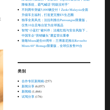
降噪系统，霸气喊话“同级没对手”
不到两年突破5,000辆交付！Zeekr Malaysia全面
升级车主福利，打造更完整EV生态圈
往
独享全美风光：法拉利推出Purosangue限量版，
仅售10台且每台皆为全球孤品
智驾“小蓝灯”被叫停：法规红线与安全风险下，
中国车企“营销噱头”遭监管出重拳
致敬Miura诞生60周年：兰博基尼推出Revuelto
Miura 60° Homage限量版，全球仅发售99台
类别
合作专区新闻稿
(257)
新闻分享
(6,057)
新闻稿
(1,466)
试驾分享
(176)