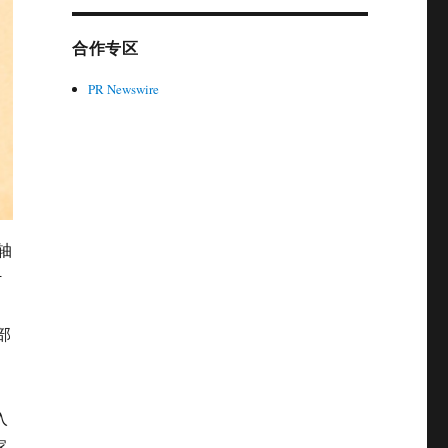
合作专区
PR Newswire
轴
计
部
入
家