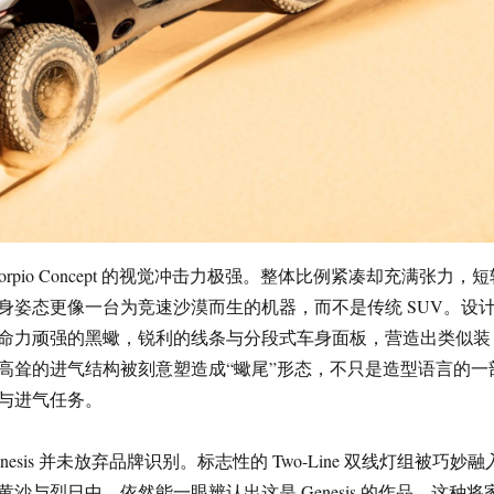
orpio Concept 的视觉冲击力极强。整体比例紧凑却充满张力，短
身姿态更像一台为竞速沙漠而生的机器，而不是传统 SUV。设
命力顽强的黑蠍，锐利的线条与分段式车身面板，营造出类似装
高耸的进气结构被刻意塑造成“蠍尾”形态，不只是造型语言的一
与进气任务。
esis 并未放弃品牌识别。标志性的 Two-Line 双线灯组被巧妙融
沙与烈日中，依然能一眼辨认出这是 Genesis 的作品。这种将