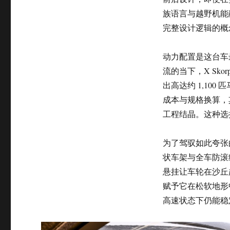
族语言与越野机能融
完整设计逻辑的概
动力配置是这台车
流的当下，X Skor
出高达约 1,10
成本与规格换算，
工程结晶。这种选
为了驾驭如此夸张的动
状车架与全车防滚
悬挂让车轮在沙丘起
赋予它在松软地形
高速状态下仍能稳