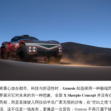
Genesis
将重心放在都市、科技与舒适性时，
却选择用一种极端
X Skorpio Concept
界展示它对未来的另一种想象。全新
并没有
亮相，而是直接驶入阿拉伯半岛广袤无垠的沙海，在“空白之境”
。这不仅是一场发布，更像是一次宣告：Genesis 不再只属于