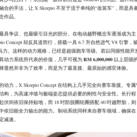
合的手法，让 X Skorpio 不至于流于单纯的“改装车”，而是具
念作品。
最具争议、也最吸引目光的部分。在电动越野概念车逐渐成为主
pio Concept 却反其道而行，搭载一具 6.7 升自然进气 V8 引擎，
0 匹马力。这样的动力规格，已经是超级跑车等级。若以同级性能开
RM 6,000,000
其动力系统所代表的价值，几乎可视为
以上层级
择显然并非为了效率，而是为了最直接、最原始的感官体验。
力，X Skorpio Concept 在结构上几乎完全向赛车靠拢。专属
结构，为高速冲坡与极端姿态提供必要的刚性与安全性。长行程
伏间依旧保持贴地，而 18 吋防脱圈轮圈搭配 40 吋越野胎，则
中依旧能全力输出的能力。制动系统同样来自赛车领域，确保在
定减速。