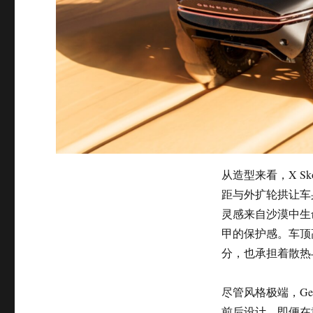
从造型来看，X Sk
距与外扩轮拱让车
灵感来自沙漠中生
甲的保护感。车顶
分，也承担着散热
尽管风格极端，Gen
前后设计，即便在黄