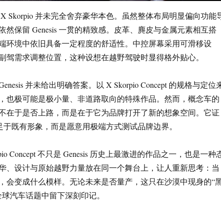
X Skorpio 并未完全舍弃豪华本色。虽然整体布局明显偏向功能
然保留 Genesis 一贯的精致感。皮革、麂皮与金属元素相互搭
端环境中依旧具备一定程度的舒适性。中控屏幕采用可滑移设
副驾需求调整位置，这种设想在越野驾驶时显得格外贴心。
esis 并未给出明确答案。以 X Skorpio Concept 的规格与定位
，也极可能是极小量、非道路取向的特殊作品。然而，概念车的
不在于是否上路，而是在于它为品牌打开了新的想象空间。它证
 并不满足于既有形象，而是愿意用极端方式测试品牌边界。
pio Concept 不只是 Genesis 历史上最激进的作品之一，也是一种
华、设计与原始越野力量放在同一个舞台上，让人重新思考：当
，会变成什么模样。无论未来是否量产，这只在沙漠中现身的“
全球汽车话题中留下深刻印记。