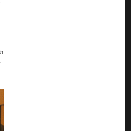
升
力
强