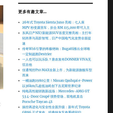
更多有趣文章…
26年式 Toyota Sienta Juno 亮相：七人座
MPV 秒变露营车，折合 RM 115,000 即可入主
东风日产NX7新能源SUV首度完整亮相：主打年
轻跨界与高阶智驾，日产中国电气化攻势全面提
速
传奇W16引擎的终极绝响：Bugatti推出全球唯
一定制超跑Destrier
一人也可以玩乐队？唐农发布DONNER VIVA无
弦吉他
佳通驾控P10 MAX全新上市，为新能源旗舰车型
而来
一桶油跑1980公里！Nissan Qashqai e-Power
以36km/L超低油耗创下吉尼斯世界纪录
纯电高性能轿跑新战场：Mercedes-AMG GT
53 4-Door Coupé 强势登场，双电机直击
Porsche Taycan 4S
置
操控再进化与安全性全面升级：新年式 Toyota
GR86 正式发布，经典纯灰车色重磅回归