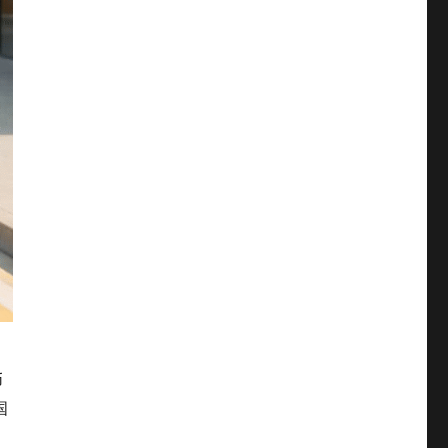
，
币
国