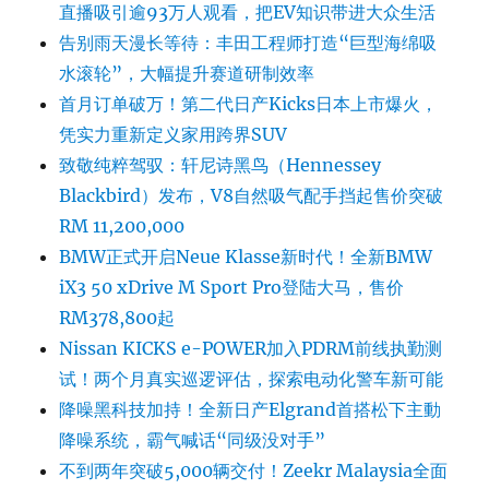
直播吸引逾93万人观看，把EV知识带进大众生活
告别雨天漫长等待：丰田工程师打造“巨型海绵吸
水滚轮”，大幅提升赛道研制效率
首月订单破万！第二代日产Kicks日本上市爆火，
凭实力重新定义家用跨界SUV
致敬纯粹驾驭：轩尼诗黑鸟（Hennessey
Blackbird）发布，V8自然吸气配手挡起售价突破
RM 11,200,000
BMW正式开启Neue Klasse新时代！全新BMW
iX3 50 xDrive M Sport Pro登陆大马，售价
RM378,800起
Nissan KICKS e-POWER加入PDRM前线执勤测
试！两个月真实巡逻评估，探索电动化警车新可能
降噪黑科技加持！全新日产Elgrand首搭松下主動
降噪系统，霸气喊话“同级没对手”
不到两年突破5,000辆交付！Zeekr Malaysia全面