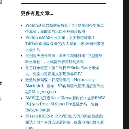
域
更多有趣文章…
，
Proton延续强劲增长势头！7月销量创今年第二
佳成绩，新能源与出口业务同步报捷
Proton e.MAS不只卖车，更要教你懂车！
TikTok直播吸引逾93万人观看，把EV知识带进
大众生活
告别雨天漫长等待：丰田工程师打造“巨型海绵
吸水滚轮”，大幅提升赛道研制效率
首月订单破万！第二代日产Kicks日本上市爆
火，凭实力重新定义家用跨界SUV
致敬纯粹驾驭：轩尼诗黑鸟（Hennessey
全
Blackbird）发布，V8自然吸气配手挡起售价突
破RM 11,200,000
BMW正式开启Neue Klasse新时代！全新BMW
术
iX3 50 xDrive M Sport Pro登陆大马，售价
RM378,800起
Nissan KICKS e-POWER加入PDRM前线执勤
测试！两个月真实巡逻评估，探索电动化警车新
可能