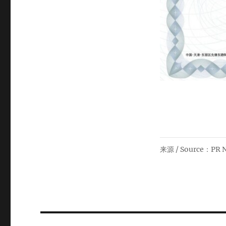
来源 / Source：P
Post