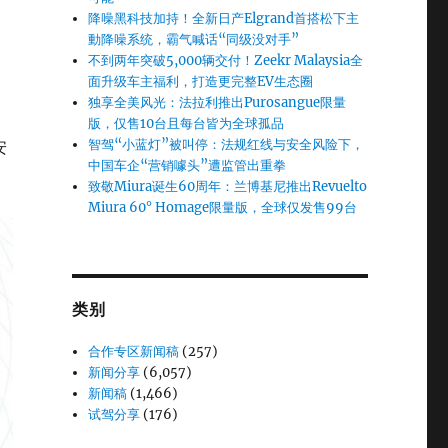
降噪黑科技加持！全新日产Elgrand首搭松下主
動降噪系统，霸气喊话“同级没对手”
不到两年突破5,000辆交付！Zeekr Malaysia全
面升级车主福利，打造更完整EV生态圈
独享全美风光：法拉利推出Purosangue限量
版，仅售10台且每台皆为全球孤品
智驾“小蓝灯”被叫停：法规红线与安全风险下，
安
中国车企“营销噱头”遭监管出重拳
致敬Miura诞生60周年：兰博基尼推出Revuelto
Miura 60° Homage限量版，全球仅发售99台
类别
合作专区新闻稿
(257)
新闻分享
(6,057)
新闻稿
(1,466)
试驾分享
(176)