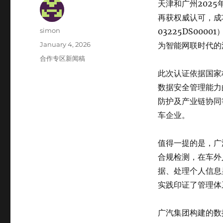
天津和广州
2025
再获权威认可，成
Author
simon
03225DS00
Posted
January 4, 2026
为智能网联时代的
on
Categories
合作专区新闻稿
此次认证依据国家标
数据安全管理能力
防护及产业链协同
车企业。
值得一提的是，广
合规检测，在车外
据、处理个人信息
实践印证了管理体
广汽集团构建的数