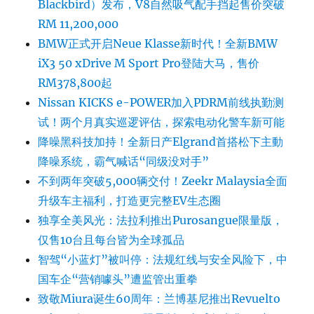
Blackbird）发布，V8自然吸气配手挡起售价突破
RM 11,200,000
BMW正式开启Neue Klasse新时代！全新BMW
iX3 50 xDrive M Sport Pro登陆大马，售价
RM378,800起
Nissan KICKS e-POWER加入PDRM前线执勤测
试！两个月真实巡逻评估，探索电动化警车新可能
降噪黑科技加持！全新日产Elgrand首搭松下主動
降噪系统，霸气喊话“同级没对手”
不到两年突破5,000辆交付！Zeekr Malaysia全面
升级车主福利，打造更完整EV生态圈
独享全美风光：法拉利推出Purosangue限量版，
仅售10台且每台皆为全球孤品
智驾“小蓝灯”被叫停：法规红线与安全风险下，中
国车企“营销噱头”遭监管出重拳
致敬Miura诞生60周年：兰博基尼推出Revuelto