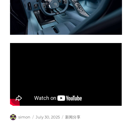
Author
Posted
Categories
simon
July 30, 2025
新闻分享
on