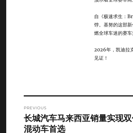
自《极速求生：B
饽。基努的这部新
燃全球车迷的赛车
2026年，凯迪拉
见证！
Post
PREVIOUS
navigation
长城汽车马来西亚销量实现双位数
Previous
post:
混动车首选