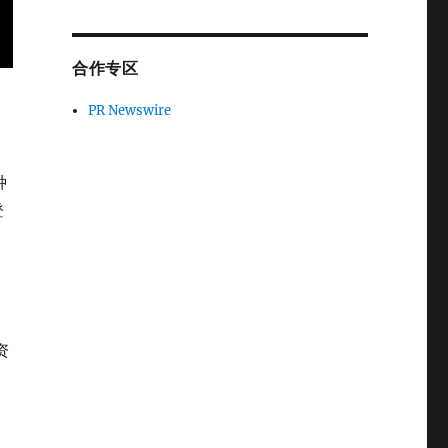
合作专区
了
PR Newswire
，
种
登
资
，