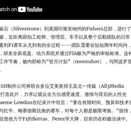
（Silverstone）到美国印第安纳州的Fishers总部，进行
摄，近距离跟拍工程师、管理层、车手以及整个后勤团队的日常
看到F1赛车从无到有的全过程——团队需要在短短两年时间内
员，研发全新底盘、动力系统并通过FIA极为严格的审核标准。这
工作节奏，被内部称为“登月计划”（moonshot），与阿波罗
。
+SH制作公司将联合多位艾美奖得主及北一传媒（All3Media
）共同打造此片，力求让观众全方位感受速度、激情与背后的人性光
aeme Lowdon在纪录片中坦言：“要在有限时间、预算和技术
与红牛、梅赛德斯抗衡的赛车，对每个人都是极限考验。”据传
曾效力于F1的Bottas、Perez等大牌，目前仍在积极洽谈中。