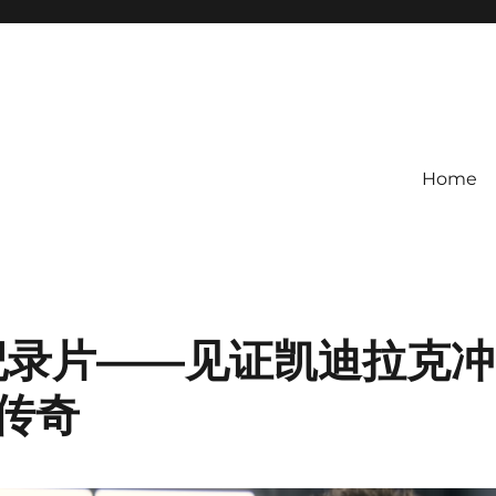
Home
1纪录片——见证凯迪拉克冲
传奇