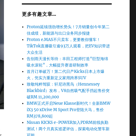
更多有趣文章…
Proton延续强劲增长势头！7月销量创今年第二
佳成绩，新能源与出口业务同步报捷
Proton e.MAS不只卖车，更要教你懂车！
TikTok直播吸引逾93万人观看，把EV知识带进
大众生活
告别雨天漫长等待：丰田工程师打造“巨型海绵
吸水滚轮”，大幅提升赛道研制效率
首月订单破万！第二代日产Kicks日本上市爆
火，凭实力重新定义家用跨界SUV
致敬纯粹驾驭：轩尼诗黑鸟（Hennessey
Blackbird）发布，V8自然吸气配手挡起售价突
破RM 11,200,000
BMW正式开启Neue Klasse新时代！全新BMW
iX3 50 xDrive M Sport Pro登陆大马，售价
RM378,800起
Nissan KICKS e-POWER加入PDRM前线执勤
。
测试！两个月真实巡逻评估，探索电动化警车新
可能