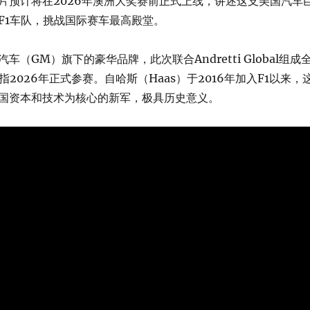
片预计将在2026年澳洲大奖赛前正式上线，讲述这支美国汽车
F1车队，挑战国际赛车最高殿堂。
车（GM）旗下的豪华品牌，此次联合Andretti Global组成
指2026年正式参赛。自哈斯（Haas）于2016年加入F1以来，
国资本和技术为核心的新军，极具历史意义。