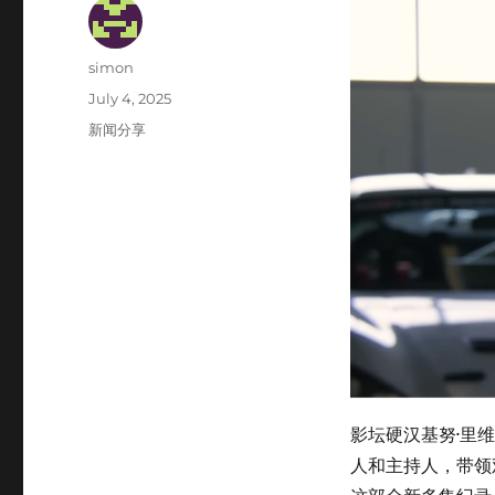
Author
simon
Posted
July 4, 2025
on
Categories
新闻分享
影坛硬汉基努·里维
人和主持人，带领观