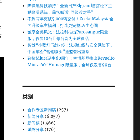
巨
降噪黑科技加持！全新日产Elgrand首搭松下主
動降噪系统，霸气喊话“同级没对手”
不到两年突破5,000辆交付！Zeekr Malaysia全
面升级车主福利，打造更完整EV生态圈
全
独享全美风光：法拉利推出Purosangue限量
这
版，仅售10台且每台皆为全球孤品
智驾“小蓝灯”被叫停：法规红线与安全风险下，
中国车企“营销噱头”遭监管出重拳
致敬Miura诞生60周年：兰博基尼推出Revuelto
Miura 60° Homage限量版，全球仅发售99台
类别
合作专区新闻稿
(257)
新闻分享
(6,057)
新闻稿
(1,466)
试驾分享
(176)