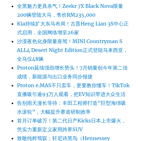
全黑魅力更具杀气！Zeekr 7X Black Nova限量
200辆登陆大马，售价RM235,000
Kia持续扩大东马布局！古晋Heng Lian 3S中心正
式启用，全国网络增至26家
沙漠夜色化身限量座驾！MINI Countryman S
ALL4 Desert Night Edition正式登陆马来西亚，
全马仅48辆
Proton延续强劲增长势头！7月销量创今年第二佳
成绩，新能源与出口业务同步报捷
Proton e.MAS不只卖车，更要教你懂车！TikTok
直播吸引逾93万人观看，把EV知识带进大众生活
告别雨天漫长等待：丰田工程师打造“巨型海绵吸
水滚轮”，大幅提升赛道研制效率
首月订单破万！第二代日产Kicks日本上市爆火，
凭实力重新定义家用跨界SUV
致敬纯粹驾驭：轩尼诗黑鸟（Hennessey