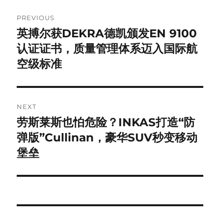
Post
PREVIOUS
navigation
英搏尔获DEKRA德凯颁发EN 9100
Previous
post:
认证证书，质量管理体系迈入国际航
空级标准
NEXT
劳斯莱斯也怕危险？INKAS打造“防
Next
post:
弹版”Cullinan，豪华SUV秒变移动
堡垒