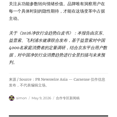
关注从功能参数转向情绪价值。品牌唯有洞察用户在
每一个具体时刻的隐性期待，才能在这场变革中占据
主动。
关于《2026净饮行业趋势白皮书》：本报告由京东、
益普索、飞利浦水健康联合发布，基于益普索对中国
4000名家庭消费者的定量调研，结合京东平台用户数
据，对中国净饮行业消费趋势进行全景扫描与未来预
判。
来源 / Source：PR Newswire Asia — Carsense 仅作信息
发布，不代表编辑立场。
Author
Posted
Categories
simon
May 9, 2026
合作专区新闻稿
on