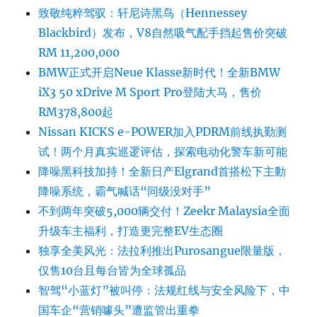
致敬纯粹驾驭：轩尼诗黑鸟（Hennessey
Blackbird）发布，V8自然吸气配手挡起售价突破
RM 11,200,000
BMW正式开启Neue Klasse新时代！全新BMW
iX3 50 xDrive M Sport Pro登陆大马，售价
RM378,800起
Nissan KICKS e-POWER加入PDRM前线执勤测
试！两个月真实巡逻评估，探索电动化警车新可能
降噪黑科技加持！全新日产Elgrand首搭松下主動
降噪系统，霸气喊话“同级没对手”
不到两年突破5,000辆交付！Zeekr Malaysia全面
升级车主福利，打造更完整EV生态圈
独享全美风光：法拉利推出Purosangue限量版，
仅售10台且每台皆为全球孤品
智驾“小蓝灯”被叫停：法规红线与安全风险下，中
国车企“营销噱头”遭监管出重拳